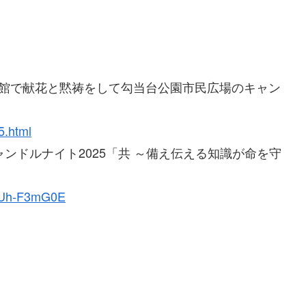
体育館で献花と黙祷をして勾当台公園市民広場のキャン
】
5.html
キャンドルナイト2025「共 ～備え伝える知識が命を守
】
AUh-F3mG0E