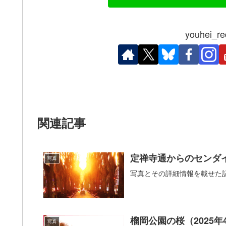
youhei
関連記事
定禅寺通からのセンダイ
写真
写真とその詳細情報を載せた
榴岡公園の桜（2025年
写真