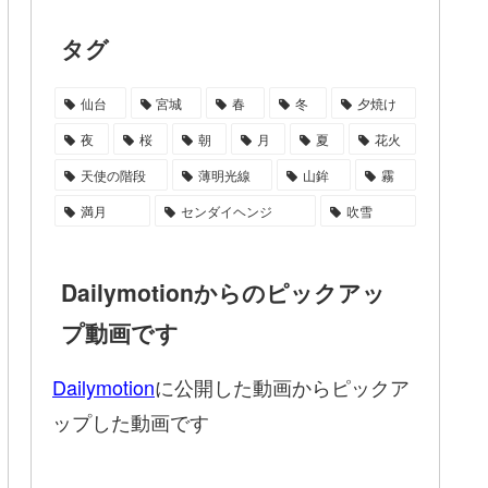
タグ
仙台
宮城
春
冬
夕焼け
夜
桜
朝
月
夏
花火
天使の階段
薄明光線
山鉾
霧
満月
センダイヘンジ
吹雪
Dailymotionからのピックアッ
プ動画です
Dailymotion
に公開した動画からピックア
ップした動画です