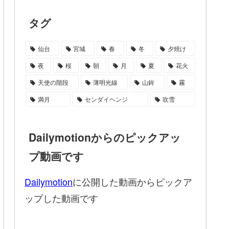
タグ
仙台
宮城
春
冬
夕焼け
夜
桜
朝
月
夏
花火
天使の階段
薄明光線
山鉾
霧
満月
センダイヘンジ
吹雪
Dailymotionからのピックアッ
プ動画です
Dailymotion
に公開した動画からピックア
ップした動画です