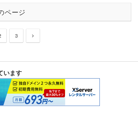
のページ
次
2
3
へ
しています